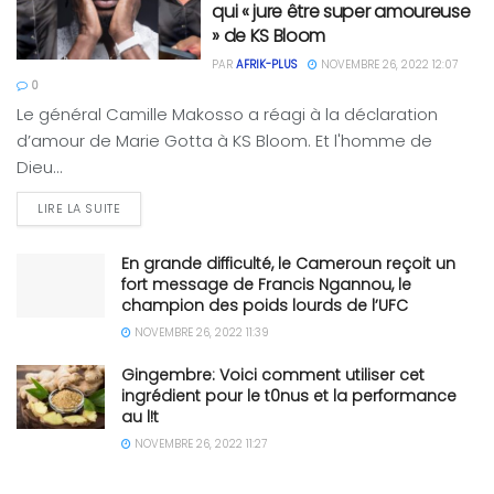
qui « jure être super amoureuse
» de KS Bloom
PAR
AFRIK-PLUS
NOVEMBRE 26, 2022 12:07
0
Le général Camille Makosso a réagi à la déclaration
d’amour de Marie Gotta à KS Bloom. Et l'homme de
Dieu...
LIRE LA SUITE
En grande difficulté, le Cameroun reçoit un
fort message de Francis Ngannou, le
champion des poids lourds de l’UFC
NOVEMBRE 26, 2022 11:39
Gingembre: Voici comment utiliser cet
ingrédient pour le t0nus et la performance
au l!t
NOVEMBRE 26, 2022 11:27