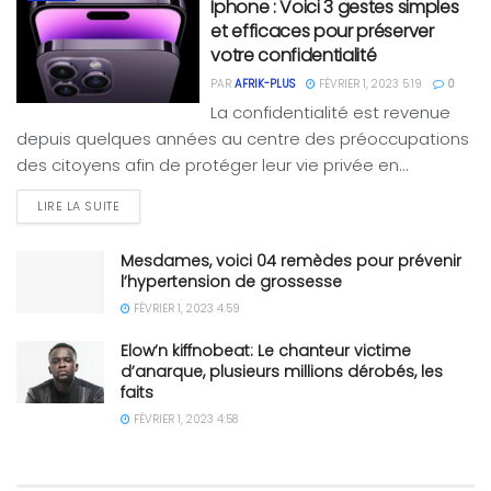
Iphone : Voici 3 gestes simples
et efficaces pour préserver
votre confidentialité
PAR
AFRIK-PLUS
FÉVRIER 1, 2023 5:19
0
La confidentialité est revenue
depuis quelques années au centre des préoccupations
des citoyens afin de protéger leur vie privée en...
LIRE LA SUITE
Mesdames, voici 04 remèdes pour prévenir
l’hypertension de grossesse
FÉVRIER 1, 2023 4:59
Elow’n kiffnobeat: Le chanteur victime
d’anarque, plusieurs millions dérobés, les
faits
FÉVRIER 1, 2023 4:58