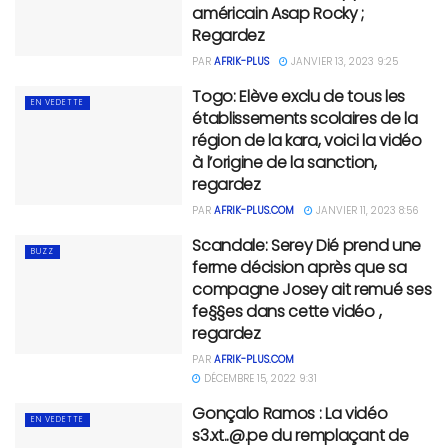
américain Asap Rocky ;
Regardez
PAR
AFRIK-PLUS
JANVIER 13, 2023 9:25
Togo: Elève exclu de tous les
EN VEDETTE
établissements scolaires de la
région de la kara, voici la vidéo
à l’origine de la sanction,
regardez
PAR
AFRIK-PLUS.COM
JANVIER 11, 2023 8:56
Scandale: Serey Dié prend une
BUZZ
ferme décision après que sa
compagne Josey ait remué ses
fe§§es dans cette vidéo ,
regardez
PAR
AFRIK-PLUS.COM
DÉCEMBRE 15, 2022 9:31
Gonçalo Ramos : La vidéo
EN VEDETTE
s3.xt..@.pe
du remplaçant de