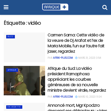
Étiquette :
vidéo
Carmen Sama: Cette vidéo de
BUZZ
la veuve de Dj Arafat et l’ex de
Maria Mobile, l’un sur l’autre fait
jaser, regardez
PAR
AFRIK-PLUS.COM
MARS 31, 2023 3:54
Afrique du Sud: La vidéo
AFRIQUE
président Ramaphosa
appréciant les courbes
généreuses de sa nouvelle
ministre devient virale, regardez
PAR
AFRIK-PLUS.COM
MARS 10, 2023 11:04
Annoncé mort, Mgr Kpodzro
EN VEDETTE
descend ses détracteurs : « Mes