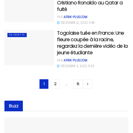
Cristiano Ronaldo au Qatar a
fuité
PAR
AFRIK-PLUS.COM
DÉCEMBRE 12, 2022 4:48
Togolaise tuée en France: Une
EN VEDETTE
fleure coupée à la racine,
regardez la dernière vidéo de la
jeune étudiante
PAR
AFRIK-PLUS.COM
DÉCEMBRE 9, 2022 5:39
1
2
…
6
Buzz