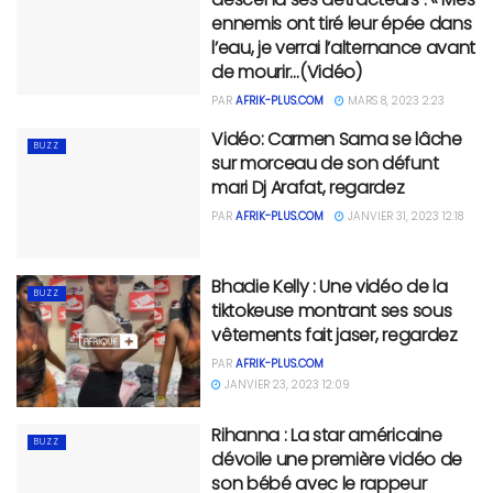
ennemis ont tiré leur épée dans
l’eau, je verrai l’alternance avant
de mourir…(Vidéo)
PAR
AFRIK-PLUS.COM
MARS 8, 2023 2:23
Vidéo: Carmen Sama se lâche
BUZZ
sur morceau de son défunt
mari Dj Arafat, regardez
PAR
AFRIK-PLUS.COM
JANVIER 31, 2023 12:18
Bhadie Kelly : Une vidéo de la
BUZZ
tiktokeuse montrant ses sous
vêtements fait jaser, regardez
PAR
AFRIK-PLUS.COM
JANVIER 23, 2023 12:09
Rihanna : La star américaine
BUZZ
dévoile une première vidéo de
son bébé avec le rappeur