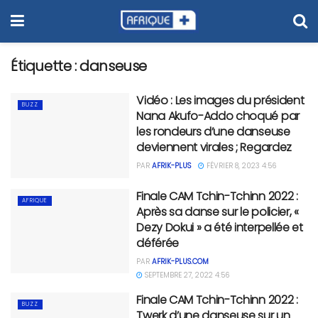
Étiquette :
danseuse
Vidéo : Les images du président
BUZZ
Nana Akufo-Addo choqué par
les rondeurs d’une danseuse
deviennent virales ; Regardez
PAR
AFRIK-PLUS
FÉVRIER 8, 2023 4:56
Finale CAM Tchin-Tchinn 2022 :
AFRIQUE
Après sa danse sur le policier, «
Dezy Dokui » a été interpellée et
déférée
PAR
AFRIK-PLUS.COM
SEPTEMBRE 27, 2022 4:56
Finale CAM Tchin-Tchinn 2022 :
BUZZ
Twerk d’une danseuse sur un