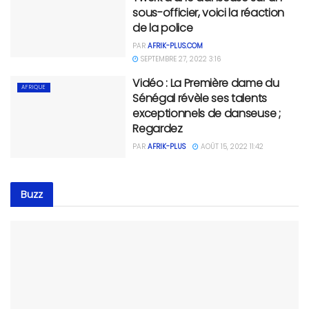
sous-officier, voici la réaction
de la police
PAR
AFRIK-PLUS.COM
SEPTEMBRE 27, 2022 3:16
Vidéo : La Première dame du
AFRIQUE
Sénégal révèle ses talents
exceptionnels de danseuse ;
Regardez
PAR
AFRIK-PLUS
AOÛT 15, 2022 11:42
Buzz