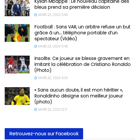
Kylian Mbappé : Le nouveau capitaine des
bleus prend sa première décision
MARS 23, 2023 4:55
Football : Sans VAR, un arbitre refuse un but
grâce à un… téléphone portable d’un
spectateur (Vidéo)
MARS 23, 2023 11:46
Insolite: Ce joueur se blesse gravement en
imitant la célébration de Cristiano Ronaldo
(Photo)
MARS 22, 2023 4:33
« Sans aucun doute, il est mon héritier »,
Ronaldinho désigne son meilleur joueur
(photo)
MARS 22, 2023 12:11
Retrouvez-nous sur Facebook