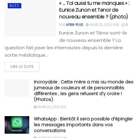
« … Toi aussi tu me manques » :
BUZZ
Eunice Zunon et Tenor de
nouveau ensemble ? (photo)
PAR
AFRIK-PLUS
MARS 23, 2023 6:38
0
Eunice Zunon et Ténor sont-ils
de nouveau ensemble ? La
question fait jaser les internautes depuis la dernière
sortie médiatique...
LIRE LA SUITE
Incroyable : Cette mère a mis au monde des
jumeaux de couleurs et de personnalités
différentes ; les gens refusent d’y croire !
(Photos)
MARS 23, 2023 6:10
WhatsApp : Bientôt il sera possible d’épingler
les messages importants dans vos
conversations