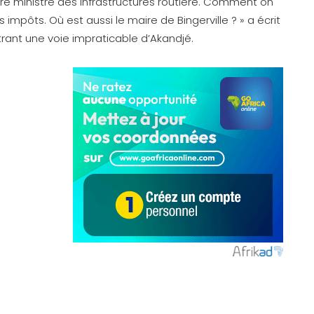
tre ministre des infrastructures routière. Comment on
mpôts. Où est aussi le maire de Bingerville ? » a écrit
ant une voie impraticable d’Akandjé.