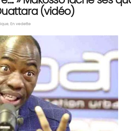
uattara (vidéo)
rique
,
En vedette