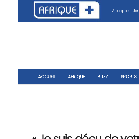
A propos
Je
ACCUEIL
AFRIQUE
BUZZ
SPORTS
« Je suis déçu de vot