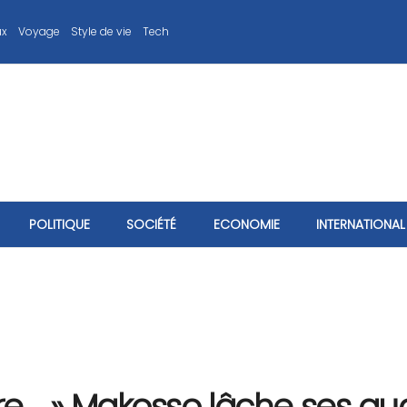
ux
Voyage
Style de vie
Tech
POLITIQUE
SOCIÉTÉ
ECONOMIE
INTERNATIONAL
re…. » Makosso lâche ses qua