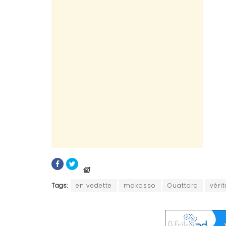
Tags:
en vedette
makosso
Ouattara
véri