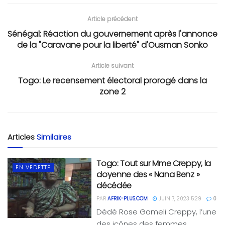
Article précédent
Sénégal: Réaction du gouvernement après l'annonce
de la "Caravane pour la liberté" d'Ousman Sonko
Article suivant
Togo: Le recensement électoral prorogé dans la
zone 2
Articles
Similaires
Togo: Tout sur Mme Creppy, la
EN VEDETTE
doyenne des « Nana Benz »
décédée
PAR
AFRIK-PLUS.COM
JUIN 7, 2023 5:29
0
Dédé Rose Gameli Creppy, l’une
des icônes des femmes