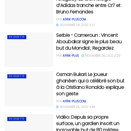
d’Adidas tranche entre Cr7 et
Bruno Fernandes
PAR
AFRIK-PLUS.COM
NOVEMBRE 29, 2022 3:37
Serbie - Cameroun : Vincent
EN VEDETTE
Aboubakar signe le plus beau
but du Mondial ; Regardez
PAR
AFRIK-PLUS
NOVEMBRE 28, 2022 2:29
Osman Bukari: Le joueur
EN VEDETTE
ghanéen qui a célébré son but
à la Cristiano Ronaldo explique
son geste
PAR
AFRIK-PLUS.COM
NOVEMBRE 25, 2022 3:44
Vidéo: Depuis sa propre
EN VEDETTE
surface, un gardien inscrit un
incroyable but de 80 mètres,