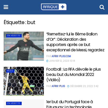
Étiquette :
but
“Remettez-lui le 8ème Ballon
EN VEDETTE
d’Or” : Déclaration des
supporters après ce but
exceptionnel de Messi, regardez
PAR
AFRIK-PLUS.COM
JANVIER 12, 2023 10:14
Football : La FIFA dévoile le plus
BUZZ
beau but du Mondial 2022
(Vidéo)
PAR
AFRIK-PLUS
DÉCEMBRE 23, 2022 3:42
1er but du Portugal face à
EN VEDETTE
l’Uruguay: La technologie