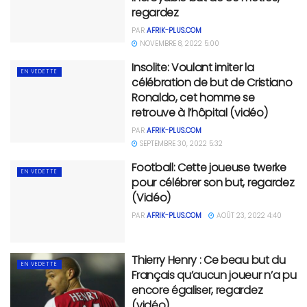
regardez
PAR
AFRIK-PLUS.COM
NOVEMBRE 8, 2022 5:00
Insolite: Voulant imiter la
EN VEDETTE
célébration de but de Cristiano
Ronaldo, cet homme se
retrouve à l’hôpital (vidéo)
PAR
AFRIK-PLUS.COM
SEPTEMBRE 30, 2022 5:32
Football: Cette joueuse twerke
EN VEDETTE
pour célébrer son but, regardez
(Vidéo)
PAR
AFRIK-PLUS.COM
AOÛT 23, 2022 4:40
Thierry Henry : Ce beau but du
EN VEDETTE
Français qu’aucun joueur n’a pu
encore égaliser, regardez
(vidéo)