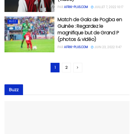
PAR
AFRIK-PLUS.COM
JUILLET 7, 2022 10:17
Match de Gala de Pogba en
BUZZ
Guinée : Regardez le
magnifique but de Grand P
(photos & vidéo)
PAR
AFRIK-PLUS.COM
JUIN 23, 2022 11:47
1
2
Buzz