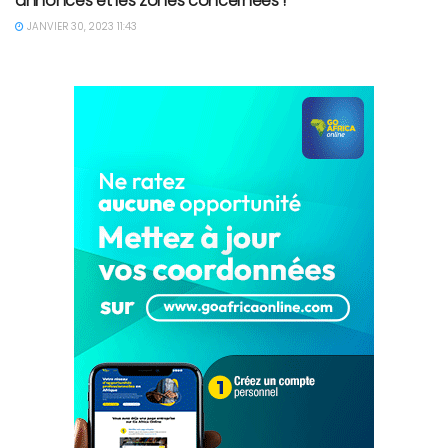
annoncés et les zones concernées !
JANVIER 30, 2023 11:43