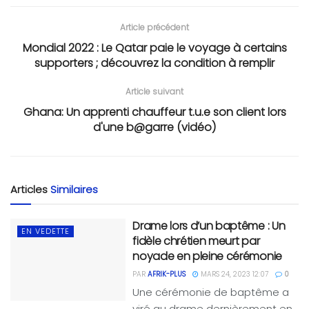
Article précédent
Mondial 2022 : Le Qatar paie le voyage à certains
supporters ; découvrez la condition à remplir
Article suivant
Ghana: Un apprenti chauffeur t.u.e son client lors
d'une b@garre (vidéo)
Articles
Similaires
Drame lors d’un baptême : Un
EN VEDETTE
fidèle chrétien meurt par
noyade en pleine cérémonie
PAR
AFRIK-PLUS
MARS 24, 2023 12:07
0
Une cérémonie de baptême a
viré au drame dernièrement en