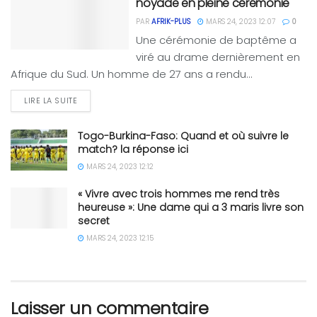
noyade en pleine cérémonie
PAR
AFRIK-PLUS
MARS 24, 2023 12:07
0
Une cérémonie de baptême a
viré au drame dernièrement en
Afrique du Sud. Un homme de 27 ans a rendu...
LIRE LA SUITE
Togo-Burkina-Faso: Quand et où suivre le
match? la réponse ici
MARS 24, 2023 12:12
« Vivre avec trois hommes me rend très
heureuse »: Une dame qui a 3 maris livre son
secret
MARS 24, 2023 12:15
Laisser un commentaire