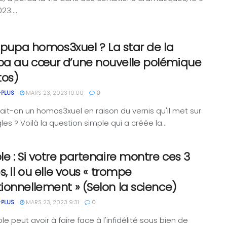
3....
 Ipupa homos3xuel ? La star de la
a au cœur d’une nouvelle polémique
tos)
-PLUS
MARS 23, 2023 10:00
0
it-on un homos3xuel en raison du vernis qu'il met sur
es ? Voilà la question simple qui a créée la...
e : Si votre partenaire montre ces 3
s, il ou elle vous « trompe
onnellement » (Selon la science)
-PLUS
MARS 23, 2023 9:31
0
e peut avoir à faire face à l'infidélité sous bien de