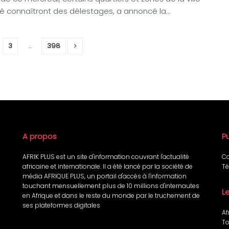
 connaîtront des délestages, a annoncé la...
3
…
398
A propos
Pu
AFRIK PLUS est un site d'information couvrant l'actualité
Co
africaine et internationale. Il a été lancé par la société de
Té
média AFRIQUE PLUS, un portail d'accès à l'information
touchant mensuellement plus de 10 millions d'internautes
L
en Afrique et dans le reste du monde par le truchement de
ses plateformes digitales
Af
To