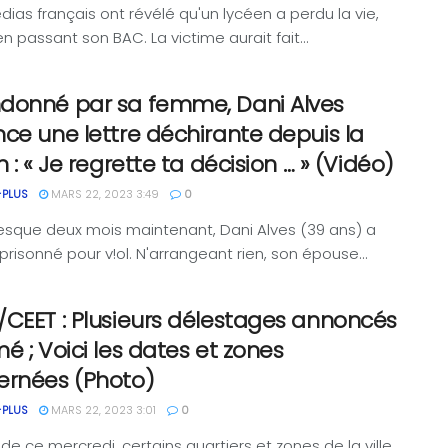
ias français ont révélé qu'un lycéen a perdu la vie,
en passant son BAC. La victime aurait fait...
donné par sa femme, Dani Alves
ce une lettre déchirante depuis la
n : « Je regrette ta décision … » (Vidéo)
-PLUS
MARS 22, 2023 3:49
0
presque deux mois maintenant, Dani Alves (39 ans) a
risonné pour v!ol. N'arrangeant rien, son épouse...
CEET : Plusieurs délestages annoncés
é ; Voici les dates et zones
ernées (Photo)
-PLUS
MARS 22, 2023 3:01
0
 de ce mercredi, certains quartiers et zones de la ville