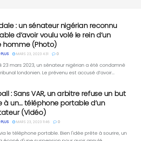
ale : un sénateur nigérian reconnu
ble d’avoir voulu volé le rein d’un
e homme (Photo)
-PLUS
MARS 23, 2023 4:31
0
i 23 mars 2023, un sénateur nigérian a été condamné
tribunal londonien. Le prévenu est accusé d’avoir...
all : Sans VAR, un arbitre refuse un but
 à un… téléphone portable d’un
tateur (Vidéo)
-PLUS
MARS 23, 2023 11:46
0
via le téléphone portable. Bien l'idée prête à sourire, un
 a écopé d'une suspension pour avoir annulé...