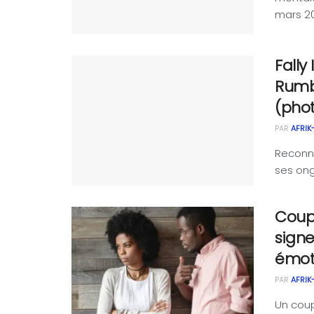
mars 202
Fally
Rumb
(pho
PAR
AFRIK
Reconna
ses ongl
Coupl
signe
émoti
PAR
AFRIK
Un coupl