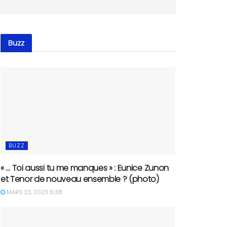
Buzz
BUZZ
« … Toi aussi tu me manques » : Eunice Zunon
et Tenor de nouveau ensemble ? (photo)
MARS 23, 2023 6:38