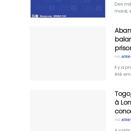
Des méd
mardi, 
Aban
balan
priso
PAR
AFRIK
Il y a 
été emp
Togo/
à Lom
conc
PAR
AFRIK
A partir