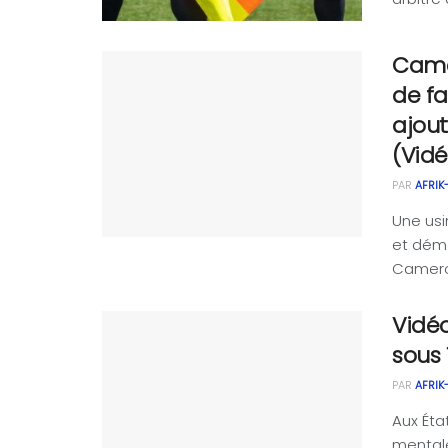
Came
de fa
ajout
(Vid
PAR
AFRIK
Une usi
et dém
Camerou
Vidéo
sous 
PAR
AFRIK
Aux Éta
mentale