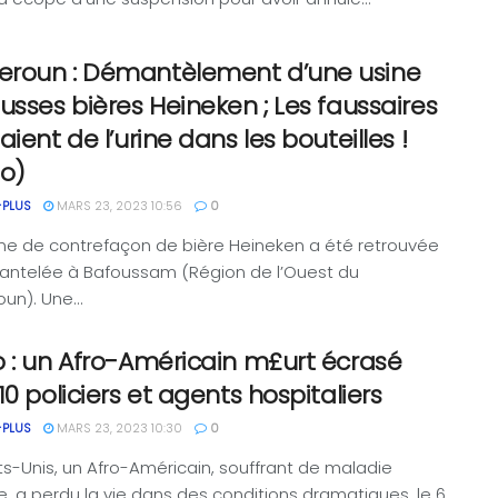
roun : Démantèlement d’une usine
usses bières Heineken ; Les faussaires
aient de l’urine dans les bouteilles !
éo)
-PLUS
MARS 23, 2023 10:56
0
ne de contrefaçon de bière Heineken a été retrouvée
antelée à Bafoussam (Région de l’Ouest du
n). Une...
 : un Afro-Américain m£urt écrasé
10 policiers et agents hospitaliers
-PLUS
MARS 23, 2023 10:30
0
ts-Unis, un Afro-Américain, souffrant de maladie
, a perdu la vie dans des conditions dramatiques, le 6