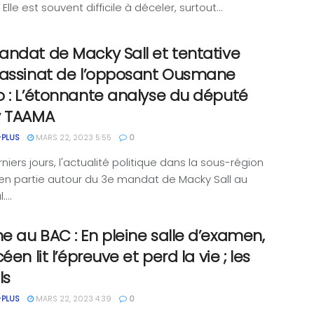
Elle est souvent difficile à déceler, surtout...
ndat de Macky Sall et tentative
sassinat de l’opposant Ousmane
 : L’étonnante analyse du député
y TAAMA
-PLUS
MARS 22, 2023 5:55
0
niers jours, l'actualité politique dans la sous-région
en partie autour du 3e mandat de Macky Sall au
...
 au BAC : En pleine salle d’examen,
céen lit l’épreuve et perd la vie ; les
ls
-PLUS
MARS 22, 2023 4:39
0