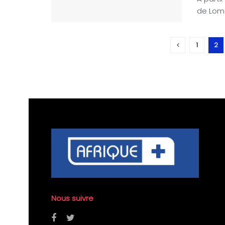
de Lomé
1
2
Nous suivre