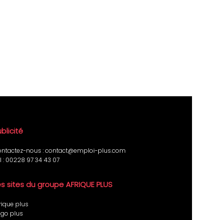
blicité
ntactez-nous :
contact@emploi-plus.com
l :
00228 97 34 43 07
es sites du groupe AFRIQUE PLUS
rique plus
go plus