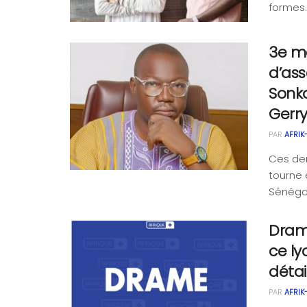
formes. 
3e ma
d’as
Sonko
Gerr
PAR
AFRIK
Ces der
tourne 
Sénégal.
Drame
ce ly
détai
PAR
AFRIK