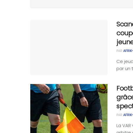
Scand
coupa
jeun
PAR
AFRIK
Ce jeud
par un 
Footb
grâce
spec
PAR
AFRIK
La VAR 
arbitre