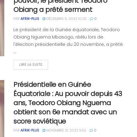
pouvoir, le président Teodoro
Obiang a prêté serment
PAR
AFRIK-PLUS
DÉCEMBRE 9, 2022 10:25
0
Le président de la Guinée équatoriale, Teodoro
Obiang Nguema Mbasogo, réélu lors de
l'élection présidentielle du 20 novembre, a prêté
...
LIRE LA SUITE
Présidentielle en Guinée
Équatoriale : Au pouvoir depuis 43
ans, Teodoro Obiang Nguema
obtient son 6e mandat avec un
score soviétique
PAR
AFRIK-PLUS
NOVEMBRE 21, 2022 5:52
0