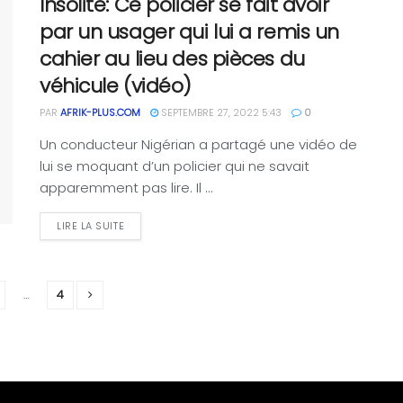
Insolite: Ce policier se fait avoir
par un usager qui lui a remis un
cahier au lieu des pièces du
véhicule (vidéo)
PAR
AFRIK-PLUS.COM
SEPTEMBRE 27, 2022 5:43
0
Un conducteur Nigérian a partagé une vidéo de
lui se moquant d’un policier qui ne savait
apparemment pas lire. Il ...
LIRE LA SUITE
…
4