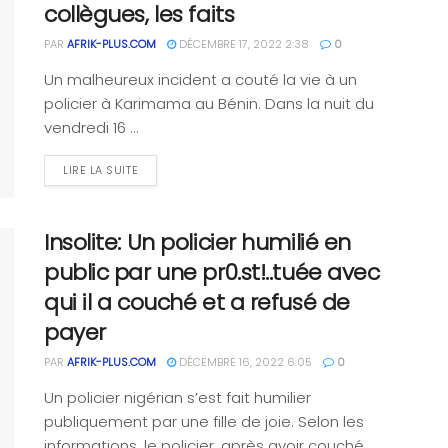
collègues, les faits
PAR
AFRIK-PLUS.COM
DÉCEMBRE 17, 2022 2:38
0
Un malheureux incident a couté la vie à un
policier à Karimama au Bénin. Dans la nuit du
vendredi 16 ...
LIRE LA SUITE
Insolite: Un policier humilié en
public par une pr0.st!..tuée avec
qui il a couché et a refusé de
payer
PAR
AFRIK-PLUS.COM
DÉCEMBRE 16, 2022 6:05
0
Un policier nigérian s’est fait humilier
publiquement par une fille de joie. Selon les
informations, le policier, après avoir couché ...