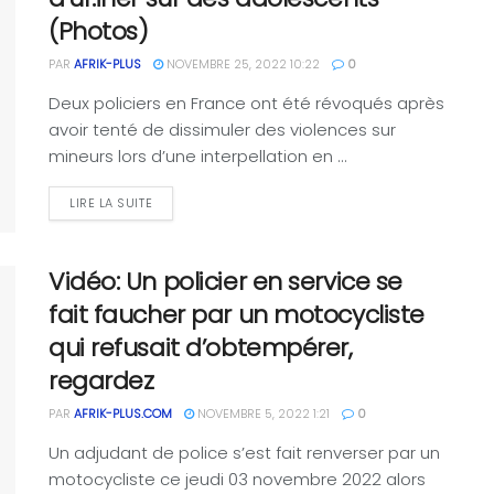
(Photos)
PAR
AFRIK-PLUS
NOVEMBRE 25, 2022 10:22
0
Deux policiers en France ont été révoqués après
avoir tenté de dissimuler des violences sur
mineurs lors d’une interpellation en ...
LIRE LA SUITE
Vidéo: Un policier en service se
fait faucher par un motocycliste
qui refusait d’obtempérer,
regardez
PAR
AFRIK-PLUS.COM
NOVEMBRE 5, 2022 1:21
0
Un adjudant de police s’est fait renverser par un
motocycliste ce jeudi 03 novembre 2022 alors