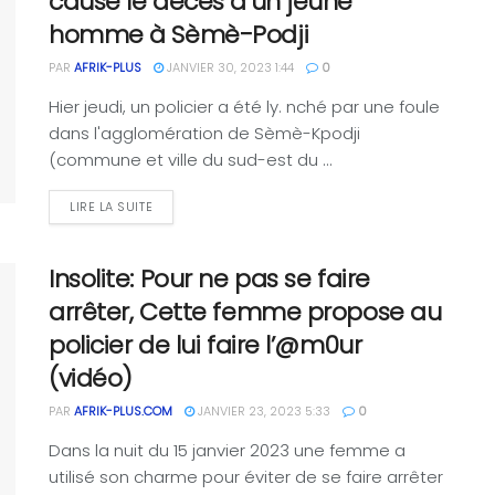
causé le décès d’un jeune
homme à Sèmè-Podji
PAR
AFRIK-PLUS
JANVIER 30, 2023 1:44
0
Hier jeudi, un policier a été ly. nché par une foule
dans l'agglomération de Sèmè-Kpodji
(commune et ville du sud-est du ...
LIRE LA SUITE
Insolite: Pour ne pas se faire
arrêter, Cette femme propose au
policier de lui faire l’@m0ur
(vidéo)
PAR
AFRIK-PLUS.COM
JANVIER 23, 2023 5:33
0
Dans la nuit du 15 janvier 2023 une femme a
utilisé son charme pour éviter de se faire arrêter