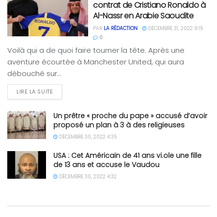
contrat de Cristiano Ronaldo à
Al-Nassr en Arabie Saoudite
PAR
LA RÉDACTION
DÉCEMBRE 31, 2022 9:15
0
Voilà qui a de quoi faire tourner la tête. Après une
aventure écourtée à Manchester United, qui aura
débouché sur...
LIRE LA SUITE
Un prêtre « proche du pape » accusé d’avoir
proposé un plan à 3 à des religieuses
DÉCEMBRE 30, 2022 4:35
USA : Cet Américain de 41 ans vi.ole une fille
de 13 ans et accuse le Vaudou
DÉCEMBRE 30, 2022 4:32