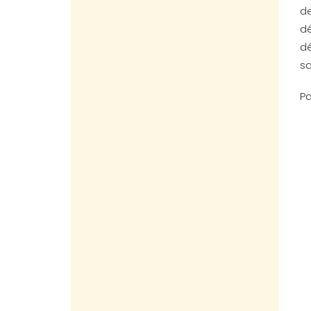
de
dé
dé
sa
Pa