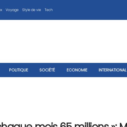
ux
Voyage
Style de vie
Tech
POLITIQUE
SOCIÉTÉ
ECONOMIE
INTERNATIONAL
haque mois 65 millions »: M