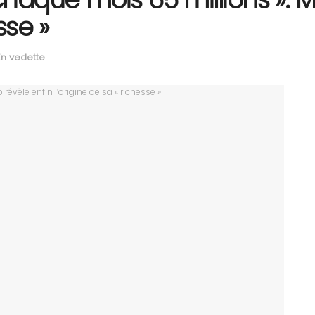
sse »
En vedette