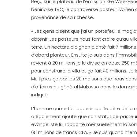
Reçu sur le plateau de l’émission KFé Week-en
béninoise TVC, le controversé pasteur ivoirien g
provenance de sa richesse.
« Les gens disent que j’ai un portefeuille magiq
obtenir. Les pasteurs nous font croire qu’au vil
terre. Un hectare d’oignon planté fait 7 millions 
d’abord planteur. Ensuite je suis dans l’immobil
revient à 20 millions je le divise en deux, 250 mè
pour construire la villa et ça fait 40 millions. Je 
Multipliez ça par les 20 maisons que nous cons
d’affaires du général Makosso dans le domaine i
indiqué.
L’homme qui se fait appeler par le père de la 
a également ajouté que son statut de pasteu
évangéliste lui rapporte mensuellement la s
65 millions de francs CFA. « Je suis quand mê