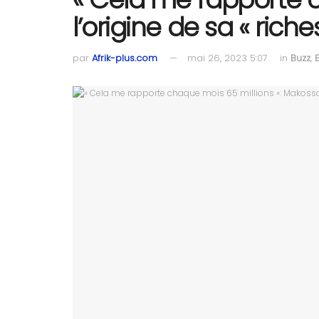
l’origine de sa « riche
par
Afrik-plus.com
mai 26, 2023 5:07
in
Buzz
,