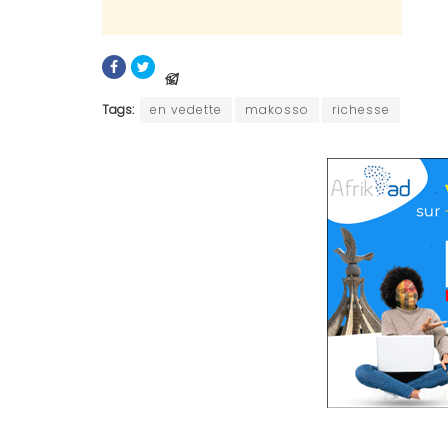
Tags:
en vedette
makosso
richesse