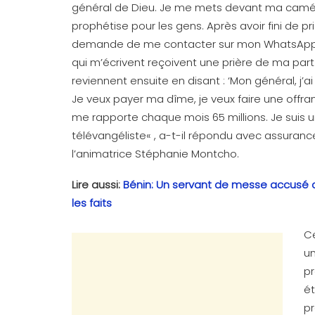
général de Dieu. Je me mets devant ma camér
prophétise pour les gens. Après avoir fini de prie
demande de me contacter sur mon WhatsApp
qui m’écrivent reçoivent une prière de ma part
reviennent ensuite en disant : ‘Mon général, j’ai
Je veux payer ma dîme, je veux faire une offra
me rapporte chaque mois 65 millions. Je suis 
télévangéliste« , a-t-il répondu avec assuranc
l’animatrice Stéphanie Montcho.
Lire aussi:
Bénin: Un servant de messe accusé d’
les faits
Ce
un
pr
ét
pr