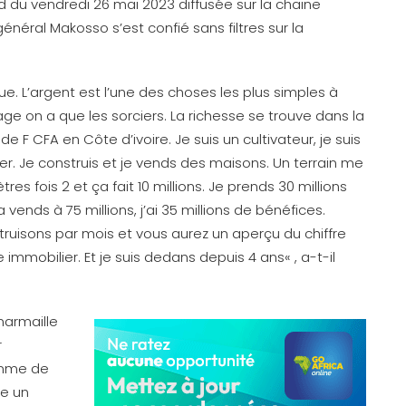
d du vendredi 26 mai 2023 diffusée sur la chaine
énéral Makosso s’est confié sans filtres sur la
ue. L’argent est l’une des choses les plus simples à
lage on a que les sorciers. La richesse se trouve dans la
de F CFA en Côte d’ivoire. Je suis un cultivateur, je suis
ier. Je construis et je vends des maisons. Un terrain me
tres fois 2 et ça fait 10 millions. Je prends 30 millions
la vends à 75 millions, j’ai 35 millions de bénéfices.
truisons par mois et vous aurez un aperçu du chiffre
mmobilier. Et je suis dedans depuis 4 ans« , a-t-il
marmaille
r
omme de
me un