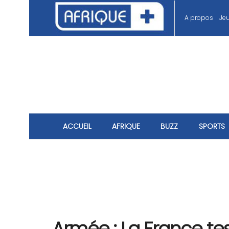
A propos
Je
ACCUEIL
AFRIQUE
BUZZ
SPORTS
Armée : La France tes