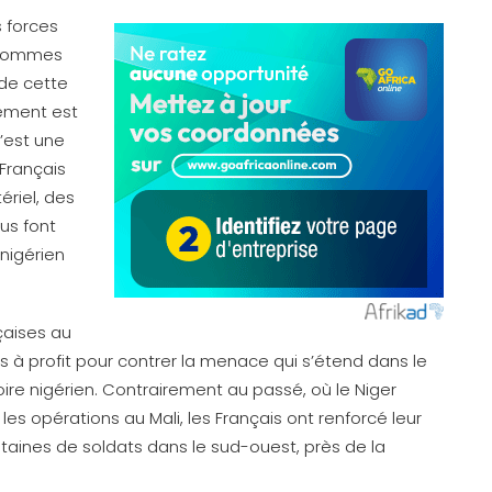
 forces
0 hommes
 de cette
dement est
C’est une
Français
ériel, des
us font
 nigérien
çaises au
es à profit pour contrer la menace qui s’étend dans le
itoire nigérien. Contrairement au passé, où le Niger
les opérations au Mali, les Français ont renforcé leur
aines de soldats dans le sud-ouest, près de la