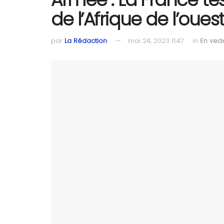
de l’Afrique de l’oues
par
La Rédaction
mai 24, 2023 11:47
in
En ved