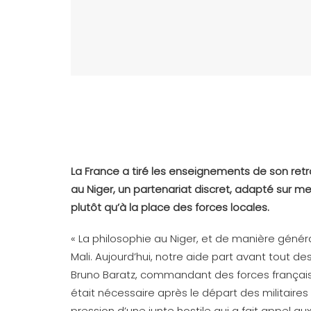
La France a tiré les enseignements de son retra
au Niger, un partenariat discret, adapté sur
plutôt qu’à la place des forces locales.
« La philosophie au Niger, et de manière général
Mali. Aujourd’hui, notre aide part avant tout d
Bruno Baratz, commandant des forces frança
était nécessaire après le départ des militaires 
pression d’une junte hostile qui a fait appel au