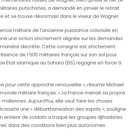
litaires putschistes, a demandé en janvier le retrait
ire et se trouve désormais dans le viseur de Wagner.
ésence militaire de l’ancienne puissance coloniale en
nné une action strictement alignée sur les demandes
anière discrète. Cette consigne est strictement
ésence de 1 500 militaires français sur son sol pour
pe État islamique au Sahara (EIS) regagne en force à
aise pour cette approche renouvelée », résume Michael
 monde militaire français. « La France menait sa propre
maliennes. Aujourd’hui, elle veut faire les choses
écessite une « débarkhanisation des esprits », souligne
on entière de soldats a traqué les groupes djihadistes
el, dans des conditions bien plus autonomes