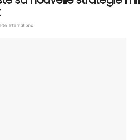
t
ette
,
International