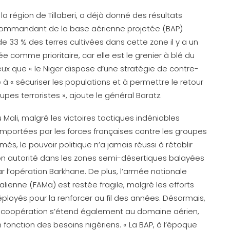
a région de Tillaberi, a déjà donné des résultats
t, commandant de la base aérienne projetée (BAP)
33 % des terres cultivées dans cette zone il y a un
e comme prioritaire, car elle est le grenier à blé du
ux que « le Niger dispose d’une stratégie de contre-
e à « sécuriser les populations et à permettre le retour
pes terroristes », ajoute le général Baratz.
 Mali, malgré les victoires tactiques indéniables
mportées par les forces françaises contre les groupes
més, le pouvoir politique n’a jamais réussi à rétablir
n autorité dans les zones semi-désertiques balayées
r l’opération Barkhane. De plus, l’armée nationale
lienne (FAMa) est restée fragile, malgré les efforts
ployés pour la renforcer au fil des années. Désormais,
 coopération s’étend également au domaine aérien,
 fonction des besoins nigériens. « La BAP, à l’époque