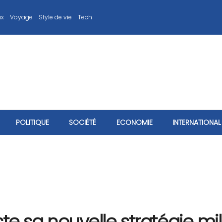
ux
Voyage
Style de vie
Tech
POLITIQUE
SOCIÉTÉ
ECONOMIE
INTERNATIONAL
te sa nouvelle stratégie mi