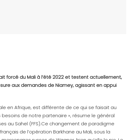
it forcé du Mali à l’été 2022 et testent actuellement,
 mesure aux demandes de Niamey, agissant en appui
e en Afrique, est différente de ce qui se faisait au
es besoins de notre partenaire », résume le général
ises au Sahel (FFS).Ce changement de paradigme
français de l’opération Barkhane au Mali, sous la
x mercenaires russes de Wagner, bien qu’elle le nie. Le