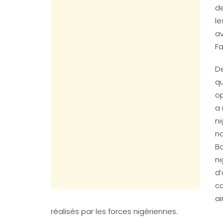
de
le
av
Fa
De
q
op
a 
ni
no
Ba
ni
d’
co
ai
réalisés par les forces nigériennes.