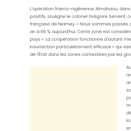
L’opération franco-nigérienne Almahaou, dans l
positifs, souligne le colonel Grégoire Serven
française de Niamey. « Nous sommes passés de 
an à 65 % aujourd’hui. Cette zone est considéré
pays ». La coopération fonctionne d’autant mie
insurrection particulièrement efficace » qui vis
de l’État dans les zones contestées par les grou
Au
re
ar
so
pa
ma
dé
la
en