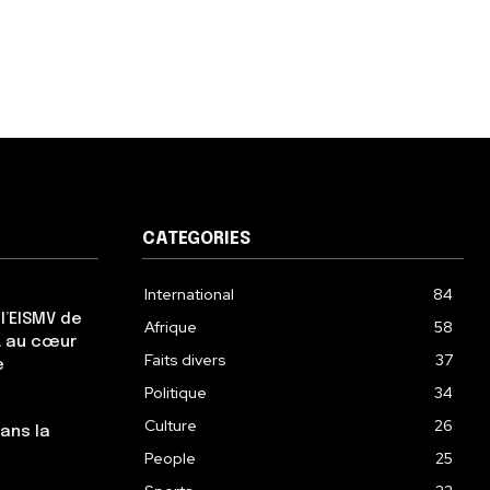
CATEGORIES
International
84
l’EISMV de
Afrique
58
IA au cœur
Faits divers
37
e
Politique
34
Culture
26
dans la
People
25