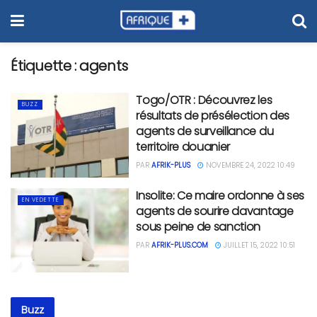
Étiquette :
agents
Togo/OTR : Découvrez les
BUZZ
résultats de présélection des
agents de surveillance du
territoire douanier
PAR
AFRIK-PLUS
NOVEMBRE 24, 2022 10:49
Insolite: Ce maire ordonne à ses
EN VEDETTE
agents de sourire davantage
sous peine de sanction
PAR
AFRIK-PLUS.COM
JUILLET 15, 2022 10:51
Buzz